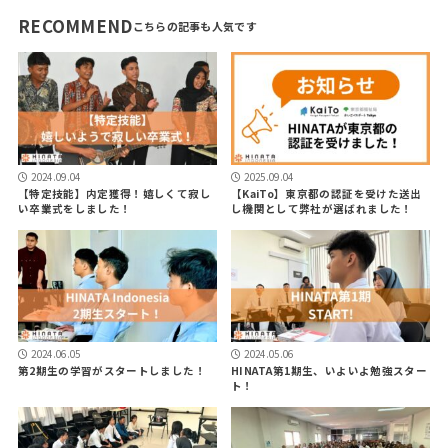
RECOMMEND
2024.09.04
2025.09.04
【特定技能】内定獲得！嬉しくて寂し
【KaiTo】東京都の認証を受けた送出
い卒業式をしました！
し機関として弊社が選ばれました！
2024.06.05
2024.05.06
第2期生の学習がスタートしました！
HINATA第1期生、いよいよ勉強スター
ト！